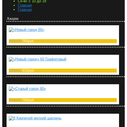
Сб-вс с 10 до 18
Главная
Главная
Акции
«Новый город 60»
800руб.
760руб.
«Новый город» 60 Графитовый
980руб.
910руб.
«Старый город 60»
800руб.
760руб.
8 Кирпичей мелкий шагрень