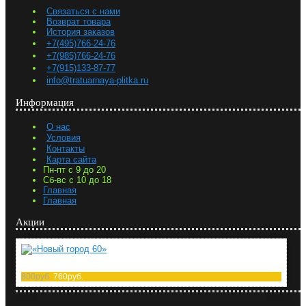
Связаться с нами
Возврат товара
История заказов
+7(495)766-24-76
+7(985)766-24-76
+7(915)133-87-77
info@tratuarnaya-plitka.ru
Информация
О нас
Условия
Контакты
Карта сайта
Пн-пт с 9 до 20
Сб-вс с 10 до 18
Главная
Главная
Акции
«Новый город 60»
800руб.
760руб.