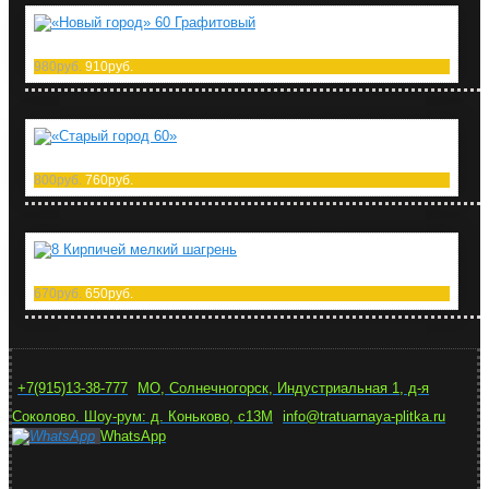
«Новый город» 60 Графитовый
980руб.
910руб.
«Старый город 60»
800руб.
760руб.
8 Кирпичей мелкий шагрень
670руб.
650руб.
+7(915)13-38-777
МО, Солнечногорск, Индустриальная 1, д-я
Соколово. Шоу-рум: д. Коньково, с13М
info@tratuarnaya-plitka.ru
WhatsApp