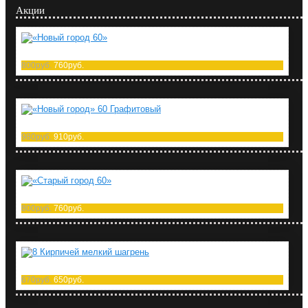
Акции
«Новый город 60»
800руб.
760руб.
«Новый город» 60 Графитовый
980руб.
910руб.
«Старый город 60»
800руб.
760руб.
8 Кирпичей мелкий шагрень
670руб.
650руб.