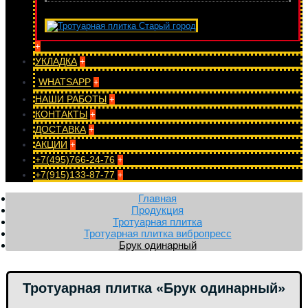
+
УКЛАДКА
+
WHATSAPP
+
НАШИ РАБОТЫ
+
КОНТАКТЫ
+
ДОСТАВКА
+
АКЦИИ
+
+7(495)766-24-76
+
+7(915)133-87-77
+
Главная
Продукция
Тротуарная плитка
Тротуарная плитка вибропресс
Брук одинарный
Тротуарная плитка «Брук одинарный»