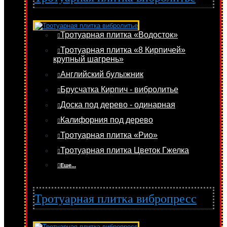
Тротуарная плитка «Водосток»
Тротуарная плитка «8 Кирпичей»
крупный шагрень»
Английский булыжник
Брусчатка Кирпич - вибролитье
Доска под дерево - одинарная
Калифорния под дерево
Тротуарная плитка «Рио»
Тротуарная плитка Цветок Гжелка
Еше...
Тротуарная плитка вибропресс