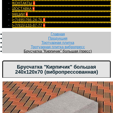
КОНТАКТЫ
+
ДОСТАВКА
+
АКЦИИ
+
+7(495)766-24-76
+
+7(915)133-87-77
+
Главная
Продукция
Тротуарная плитка
Тротуарная плитка вибропресс
Брусчатка "Кирпичик" большая (пресс)
Брусчатка "Кирпичик" большая
240х120х70 (вибропрессованная)