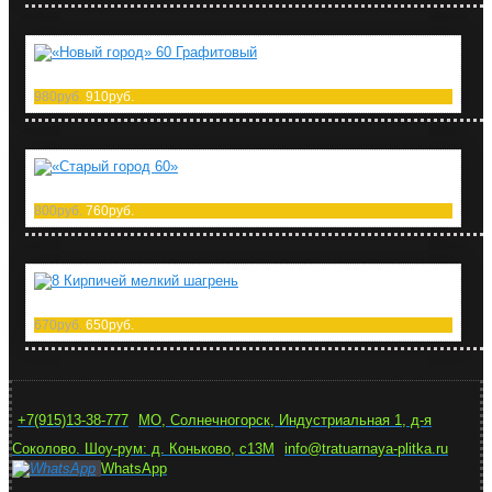
«Новый город» 60 Графитовый
980руб.
910руб.
«Старый город 60»
800руб.
760руб.
8 Кирпичей мелкий шагрень
670руб.
650руб.
+7(915)13-38-777
МО, Солнечногорск, Индустриальная 1, д-я
Соколово. Шоу-рум: д. Коньково, с13М
info@tratuarnaya-plitka.ru
WhatsApp