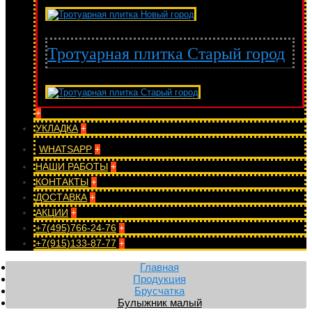
Тротуарная плитка Старый город
+
УКЛАДКА
+
WHATSAPP
+
НАШИ РАБОТЫ
+
КОНТАКТЫ
+
ДОСТАВКА
+
АКЦИИ
+
+7(495)766-24-76
+
+7(915)133-87-77
+
Главная
Продукция
Брусчатка
Булыжник малый