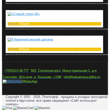
«Старый город 60»
800руб.
760руб.
8 Кирпичей мелкий шагрень
670руб.
650руб.
+7(915)13-38-777
МО, Солнечногорск, Индустриальная 1, д-я
Соколово. Шоу-рум: д. Коньково, с13М
info@tratuarnaya-plitka.ru
WhatsApp
Copyright © 2001 - 2026, Плиткофф - продажа и укладка тротуарной
плитки и брусчатки. все права защищены! «Сайт использует
cookies»