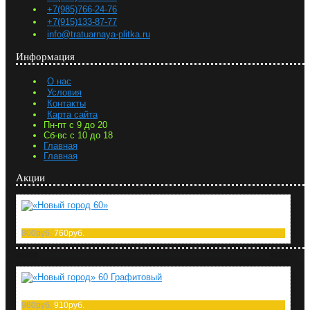
+7(985)766-24-76
+7(915)133-87-77
info@tratuarnaya-plitka.ru
Информация
О нас
Условия
Контакты
Карта сайта
Пн-пт с 9 до 20
Сб-вс с 10 до 18
Главная
Главная
Акции
«Новый город 60»
800руб.
760руб.
«Новый город» 60 Графитовый
980руб.
910руб.